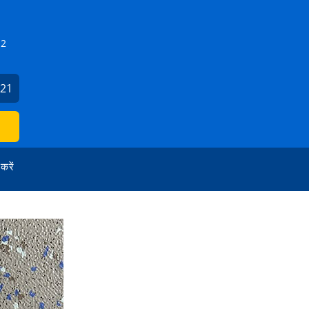
Z2
821
 करें