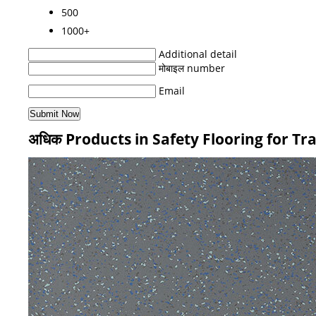
500
1000+
Additional detail
मोबाइल number
Email
अधिक Products in Safety Flooring for Tr